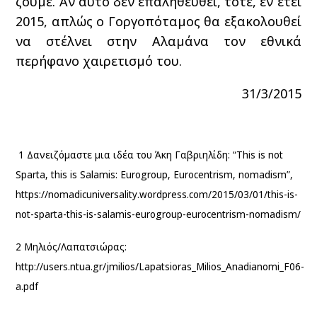
ζούμε. Αν αυτό δεν επαληθευθεί, τότε, εν έτει
2015, απλώς ο Γοργοπόταμος θα εξακολουθεί
να στέλνει στην Αλαμάνα τον εθνικά
περήφανο χαιρετισμό του.
31/3/2015
1
Δανειζόμαστε μια ιδέα του Άκη Γαβριηλίδη: “This is not
Sparta, this is Salamis: Eurogroup, Eurocentrism, nomadism”,
https://nomadicuniversality.wordpress.com/2015/03/01/this-is-
not-sparta-this-is-salamis-eurogroup-eurocentrism-nomadism/
2
Μηλιός/Λαπατσιώρας:
http://users.ntua.gr/jmilios/Lapatsioras_Milios_Anadianomi_F06-
a.pdf