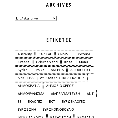
ARCHIVES
Archives
ΕΤΙΚΈΤΕΣ
Austerity
CAPITAL
CRISIS
Eurozone
Greece
Griechenland
Krise
MARX
Syriza
Troika
ΑΝΕΡΓΙΑ
ΑΞΙΟΛΟΓΗΣΗ
ΑΡΙΣΤΕΡΑ
ΑΥΤΟΔΙΟΙΚΗΤΙΚΕΣ ΕΚΛΟΓΕΣ
ΔΗΜΟΚΡΑΤΙΑ
ΔΗΜΟΣΙΟ ΧΡΕΟΣ
ΔΗΜΟΨΗΦΙΣΜΑ
ΔΙΑΠΡΑΓΜΑΤΕΥΣΗ
ΔΝΤ
ΕΕ
ΕΚΛΟΓΕΣ
ΕΚΤ
ΕΥΡΩΕΚΛΟΓΕΣ
ΕΥΡΩΖΩΝΗ
ΕΥΡΩΚΟΙΝΟΒΟΥΛΙΟ
ΙΜΠΕΡΙΑΛΙΣΜΟΣ
ΚΑΤΑΣΤΟΛΗ
ΚΕΦΑΛΑΙΟ