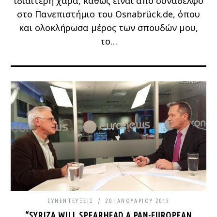
ιδιαίτερη χαρά, καθώς είναι από συνάδελφο
στο Πανεπιστήμιο του Osnabrück.de, όπου
και ολοκλήρωσα μέρος των σπουδών μου,
το…
ΣΥΝΕΝΤΕΎΞΕΙΣ
20 ΙΑΝΟΥΑΡΊΟΥ 2015
“SYRIZA WILL SPEARHEAD A PAN-EUROPEAN