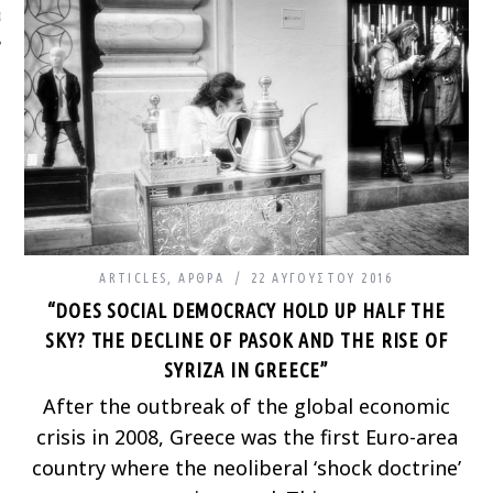
ΩΝΊΑ
ARTICLES
,
ΆΡΘΡΑ
22 ΑΥΓΟΎΣΤΟΥ 2016
“DOES SOCIAL DEMOCRACY HOLD UP HALF THE
SKY? THE DECLINE OF PASOK AND THE RISE OF
SYRIZA IN GREECE”
After the outbreak of the global economic
crisis in 2008, Greece was the first Euro-area
country where the neoliberal ‘shock doctrine’