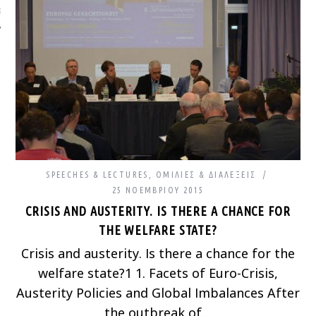
ΩΝΊΑ
SPEECHES & LECTURES
,
ΟΜΙΛΊΕΣ & ΔΙΑΛΈΞΕΙΣ
25 ΝΟΕΜΒΡΊΟΥ 2015
CRISIS AND AUSTERITY. IS THERE A CHANCE FOR
THE WELFARE STATE?
Crisis and austerity. Is there a chance for the
welfare state?1 1. Facets of Euro-Crisis,
Austerity Policies and Global Imbalances After
the outbreak of…