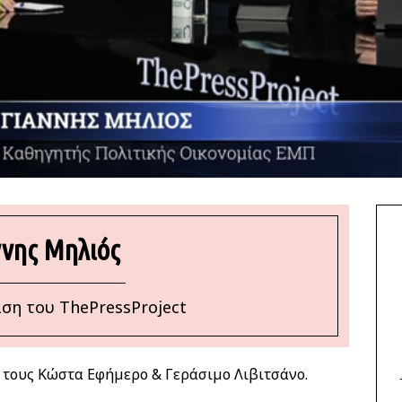
ννης Μηλιός
ση του ThePressProject
τους Κώστα Εφήμερο & Γεράσιμο Λιβιτσάνο.