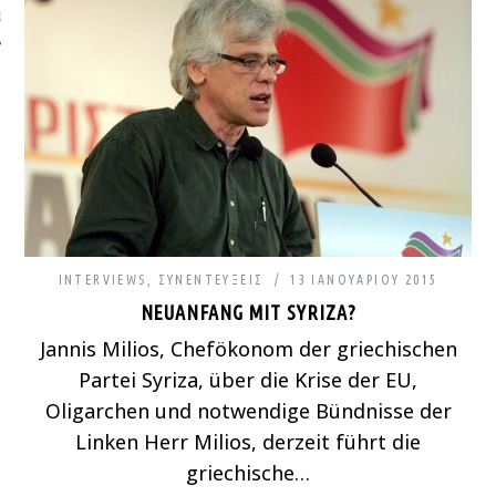
ΩΝΊΑ
INTERVIEWS
,
ΣΥΝΕΝΤΕΎΞΕΙΣ
13 ΙΑΝΟΥΑΡΊΟΥ 2015
NEUANFANG MIT SYRIZA?
Jannis Milios, Chefökonom der griechischen
Partei Syriza, über die Krise der EU,
Oligarchen und notwendige Bündnisse der
Linken Herr Milios, derzeit führt die
griechische…