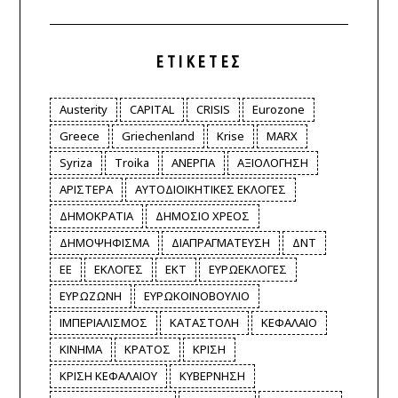
ΕΤΙΚΈΤΕΣ
Austerity
CAPITAL
CRISIS
Eurozone
Greece
Griechenland
Krise
MARX
Syriza
Troika
ΑΝΕΡΓΙΑ
ΑΞΙΟΛΟΓΗΣΗ
ΑΡΙΣΤΕΡΑ
ΑΥΤΟΔΙΟΙΚΗΤΙΚΕΣ ΕΚΛΟΓΕΣ
ΔΗΜΟΚΡΑΤΙΑ
ΔΗΜΟΣΙΟ ΧΡΕΟΣ
ΔΗΜΟΨΗΦΙΣΜΑ
ΔΙΑΠΡΑΓΜΑΤΕΥΣΗ
ΔΝΤ
ΕΕ
ΕΚΛΟΓΕΣ
ΕΚΤ
ΕΥΡΩΕΚΛΟΓΕΣ
ΕΥΡΩΖΩΝΗ
ΕΥΡΩΚΟΙΝΟΒΟΥΛΙΟ
ΙΜΠΕΡΙΑΛΙΣΜΟΣ
ΚΑΤΑΣΤΟΛΗ
ΚΕΦΑΛΑΙΟ
ΚΙΝΗΜΑ
ΚΡΑΤΟΣ
ΚΡΙΣΗ
ΚΡΙΣΗ ΚΕΦΑΛΑΙΟΥ
ΚΥΒΕΡΝΗΣΗ