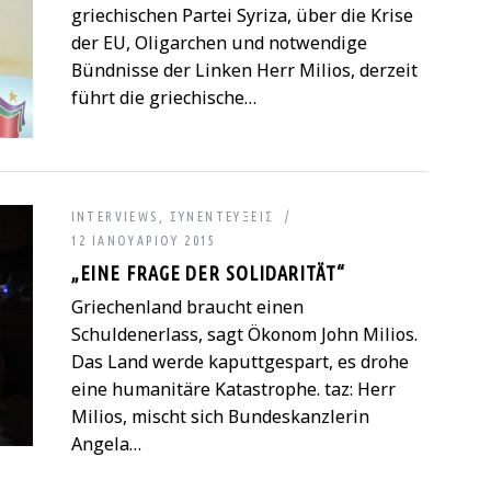
griechischen Partei Syriza, über die Krise
der EU, Oligarchen und notwendige
Bündnisse der Linken Herr Milios, derzeit
führt die griechische…
INTERVIEWS
,
ΣΥΝΕΝΤΕΎΞΕΙΣ
12 ΙΑΝΟΥΑΡΊΟΥ 2015
„EINE FRAGE DER SOLIDARITÄT“
Griechenland braucht einen
Schuldenerlass, sagt Ökonom John Milios.
Das Land werde kaputtgespart, es drohe
eine humanitäre Katastrophe. taz: Herr
Milios, mischt sich Bundeskanzlerin
Angela…