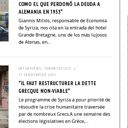
COMO EL QUE PERDONÓ LA DEUDA A
ALEMANIA EN 1953”
Giannis Miliós, responsable de Economía
de Syriza, nos cita en la entrada del hotel
Grande Bretagne, uno de los más lujosos
de Atenas, en…
INTERVIEWS
,
ΣΥΝΕΝΤΕΎΞΕΙΣ
17 ΙΑΝΟΥΑΡΊΟΥ 2015
“IL FAUT RESTRUCTURER LA DETTE
GRECQUE NON-VIABLE”
Le programme de Syriza a pour priorité de
résoudre la crise humanitaire traversée
par de nombreux Grecs.A une se­maine des
élec­tions lé­gis­la­tives en Grèce,…