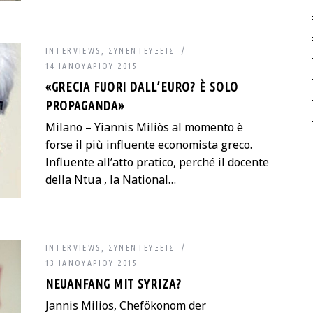
INTERVIEWS
,
ΣΥΝΕΝΤΕΎΞΕΙΣ
14 ΙΑΝΟΥΑΡΊΟΥ 2015
«GRECIA FUORI DALL’EURO? È SOLO
PROPAGANDA»
Milano – Yiannis Miliòs al momento è
forse il più influente economista greco.
Influente all’atto pratico, perché il docente
della Ntua , la National…
INTERVIEWS
,
ΣΥΝΕΝΤΕΎΞΕΙΣ
13 ΙΑΝΟΥΑΡΊΟΥ 2015
NEUANFANG MIT SYRIZA?
Jannis Milios, Chefökonom der