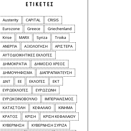
ΕΤΙΚΈΤΕΣ
Austerity
CAPITAL
CRISIS
Eurozone
Greece
Griechenland
Krise
MARX
Syriza
Troika
ΑΝΕΡΓΙΑ
ΑΞΙΟΛΟΓΗΣΗ
ΑΡΙΣΤΕΡΑ
ΑΥΤΟΔΙΟΙΚΗΤΙΚΕΣ ΕΚΛΟΓΕΣ
ΔΗΜΟΚΡΑΤΙΑ
ΔΗΜΟΣΙΟ ΧΡΕΟΣ
ΔΗΜΟΨΗΦΙΣΜΑ
ΔΙΑΠΡΑΓΜΑΤΕΥΣΗ
ΔΝΤ
ΕΕ
ΕΚΛΟΓΕΣ
ΕΚΤ
ΕΥΡΩΕΚΛΟΓΕΣ
ΕΥΡΩΖΩΝΗ
ΕΥΡΩΚΟΙΝΟΒΟΥΛΙΟ
ΙΜΠΕΡΙΑΛΙΣΜΟΣ
ΚΑΤΑΣΤΟΛΗ
ΚΕΦΑΛΑΙΟ
ΚΙΝΗΜΑ
ΚΡΑΤΟΣ
ΚΡΙΣΗ
ΚΡΙΣΗ ΚΕΦΑΛΑΙΟΥ
ΚΥΒΕΡΝΗΣΗ
ΚΥΒΕΡΝΗΣΗ ΣΥΡΙΖΑ