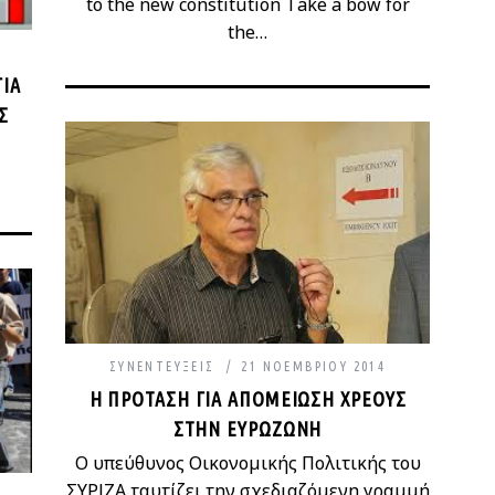
to the new constitution Take a bow for
the…
ΓΙΑ
Σ
ΣΥΝΕΝΤΕΎΞΕΙΣ
21 ΝΟΕΜΒΡΊΟΥ 2014
H ΠΡΌΤΑΣΗ ΓΙΑ ΑΠΟΜΕΊΩΣΗ ΧΡΈΟΥΣ
ΣΤΗΝ ΕΥΡΩΖΏΝΗ
O υπεύθυνος Οικονομικής Πολιτικής του
ΣΥΡΙΖΑ ταυτίζει την σχεδιαζόμενη γραμμή