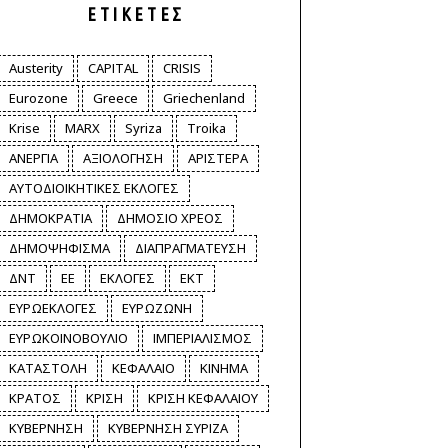
ΕΤΙΚΈΤΕΣ
Austerity
CAPITAL
CRISIS
Eurozone
Greece
Griechenland
Krise
MARX
Syriza
Troika
ΑΝΕΡΓΙΑ
ΑΞΙΟΛΟΓΗΣΗ
ΑΡΙΣΤΕΡΑ
ΑΥΤΟΔΙΟΙΚΗΤΙΚΕΣ ΕΚΛΟΓΕΣ
ΔΗΜΟΚΡΑΤΙΑ
ΔΗΜΟΣΙΟ ΧΡΕΟΣ
ΔΗΜΟΨΗΦΙΣΜΑ
ΔΙΑΠΡΑΓΜΑΤΕΥΣΗ
ΔΝΤ
ΕΕ
ΕΚΛΟΓΕΣ
ΕΚΤ
ΕΥΡΩΕΚΛΟΓΕΣ
ΕΥΡΩΖΩΝΗ
ΕΥΡΩΚΟΙΝΟΒΟΥΛΙΟ
ΙΜΠΕΡΙΑΛΙΣΜΟΣ
ΚΑΤΑΣΤΟΛΗ
ΚΕΦΑΛΑΙΟ
ΚΙΝΗΜΑ
ΚΡΑΤΟΣ
ΚΡΙΣΗ
ΚΡΙΣΗ ΚΕΦΑΛΑΙΟΥ
ΚΥΒΕΡΝΗΣΗ
ΚΥΒΕΡΝΗΣΗ ΣΥΡΙΖΑ