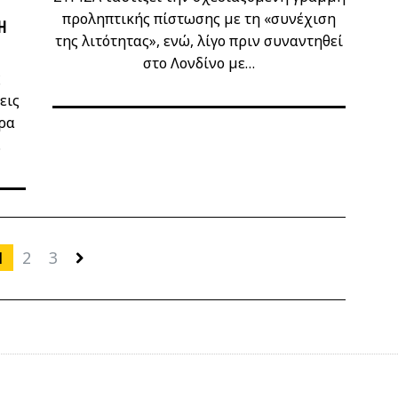
προληπτικής πίστωσης με τη «συνέχιση
Ή
της λιτότητας», ενώ, λίγο πριν συναντηθεί
στο Λονδίνο με…
ς
εις
ρα
…
1
2
3