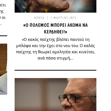
ίτι
ης
 οι
ΆΡΘΡΑ
1 ΜΑΡΤΊΟΥ 2015
…
«Ο ΠΌΛΕΜΟΣ ΜΠΟΡΕΊ ΑΚΌΜΑ ΝΑ
ΚΕΡΔΗΘΕΊ!»
«Ο κακός παίχτης βλέπει παντού τη
μπλόφα και την έχει στο νου του. Ο καλός
παίχτης τη θεωρεί αμελητέα και κινείται,
ανά πάσα στιγμή,…