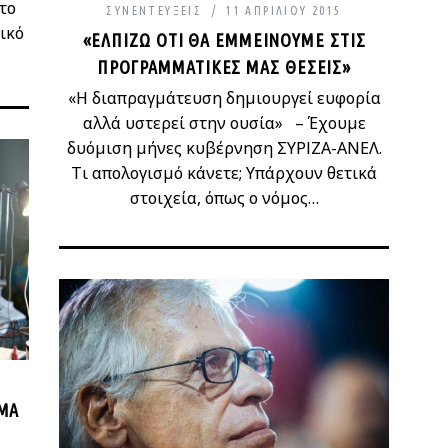
το
ΣΥΝΕΝΤΕΎΞΕΙΣ
11 ΑΠΡΙΛΊΟΥ 2015
ικό
«ΕΛΠΊΖΩ ΌΤΙ ΘΑ ΕΜΜΕΊΝΟΥΜΕ ΣΤΙΣ
ΠΡΟΓΡΑΜΜΑΤΙΚΈΣ ΜΑΣ ΘΈΣΕΙΣ»
«Η διαπραγμάτευση δημιουργεί ευφορία
αλλά υστερεί στην ουσία» – Έχουμε
δυόμιση μήνες κυβέρνηση ΣΥΡΙΖΑ-ΑΝΕΛ.
Τι απολογισμό κάνετε; Υπάρχουν θετικά
στοιχεία, όπως ο νόμος…
ΡΗΜ