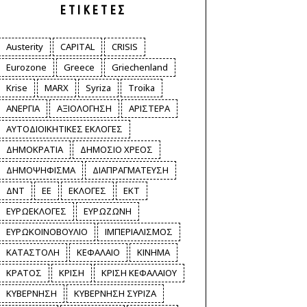
ΕΤΙΚΈΤΕΣ
Austerity
CAPITAL
CRISIS
Eurozone
Greece
Griechenland
Krise
MARX
Syriza
Troika
ΑΝΕΡΓΙΑ
ΑΞΙΟΛΟΓΗΣΗ
ΑΡΙΣΤΕΡΑ
ΑΥΤΟΔΙΟΙΚΗΤΙΚΕΣ ΕΚΛΟΓΕΣ
ΔΗΜΟΚΡΑΤΙΑ
ΔΗΜΟΣΙΟ ΧΡΕΟΣ
ΔΗΜΟΨΗΦΙΣΜΑ
ΔΙΑΠΡΑΓΜΑΤΕΥΣΗ
ΔΝΤ
ΕΕ
ΕΚΛΟΓΕΣ
ΕΚΤ
ΕΥΡΩΕΚΛΟΓΕΣ
ΕΥΡΩΖΩΝΗ
ΕΥΡΩΚΟΙΝΟΒΟΥΛΙΟ
ΙΜΠΕΡΙΑΛΙΣΜΟΣ
ΚΑΤΑΣΤΟΛΗ
ΚΕΦΑΛΑΙΟ
ΚΙΝΗΜΑ
ΚΡΑΤΟΣ
ΚΡΙΣΗ
ΚΡΙΣΗ ΚΕΦΑΛΑΙΟΥ
ΚΥΒΕΡΝΗΣΗ
ΚΥΒΕΡΝΗΣΗ ΣΥΡΙΖΑ