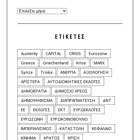
Archives
ΕΤΙΚΈΤΕΣ
Austerity
CAPITAL
CRISIS
Eurozone
Greece
Griechenland
Krise
MARX
Syriza
Troika
ΑΝΕΡΓΙΑ
ΑΞΙΟΛΟΓΗΣΗ
ΑΡΙΣΤΕΡΑ
ΑΥΤΟΔΙΟΙΚΗΤΙΚΕΣ ΕΚΛΟΓΕΣ
ΔΗΜΟΚΡΑΤΙΑ
ΔΗΜΟΣΙΟ ΧΡΕΟΣ
ΔΗΜΟΨΗΦΙΣΜΑ
ΔΙΑΠΡΑΓΜΑΤΕΥΣΗ
ΔΝΤ
ΕΕ
ΕΚΛΟΓΕΣ
ΕΚΤ
ΕΥΡΩΕΚΛΟΓΕΣ
ΕΥΡΩΖΩΝΗ
ΕΥΡΩΚΟΙΝΟΒΟΥΛΙΟ
ΙΜΠΕΡΙΑΛΙΣΜΟΣ
ΚΑΤΑΣΤΟΛΗ
ΚΕΦΑΛΑΙΟ
ΚΙΝΗΜΑ
ΚΡΑΤΟΣ
ΚΡΙΣΗ