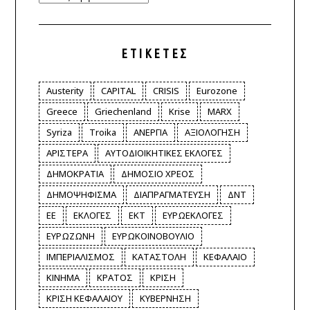
ΕΤΙΚΈΤΕΣ
Austerity
CAPITAL
CRISIS
Eurozone
Greece
Griechenland
Krise
MARX
Syriza
Troika
ΑΝΕΡΓΙΑ
ΑΞΙΟΛΟΓΗΣΗ
ΑΡΙΣΤΕΡΑ
ΑΥΤΟΔΙΟΙΚΗΤΙΚΕΣ ΕΚΛΟΓΕΣ
ΔΗΜΟΚΡΑΤΙΑ
ΔΗΜΟΣΙΟ ΧΡΕΟΣ
ΔΗΜΟΨΗΦΙΣΜΑ
ΔΙΑΠΡΑΓΜΑΤΕΥΣΗ
ΔΝΤ
ΕΕ
ΕΚΛΟΓΕΣ
ΕΚΤ
ΕΥΡΩΕΚΛΟΓΕΣ
ΕΥΡΩΖΩΝΗ
ΕΥΡΩΚΟΙΝΟΒΟΥΛΙΟ
ΙΜΠΕΡΙΑΛΙΣΜΟΣ
ΚΑΤΑΣΤΟΛΗ
ΚΕΦΑΛΑΙΟ
ΚΙΝΗΜΑ
ΚΡΑΤΟΣ
ΚΡΙΣΗ
ΚΡΙΣΗ ΚΕΦΑΛΑΙΟΥ
ΚΥΒΕΡΝΗΣΗ