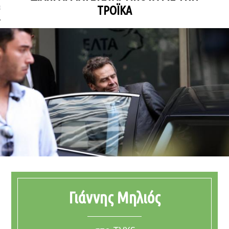
ΤΡΌΙΚΑ
ΩΝΊΑ
Γιάννης Μηλιός