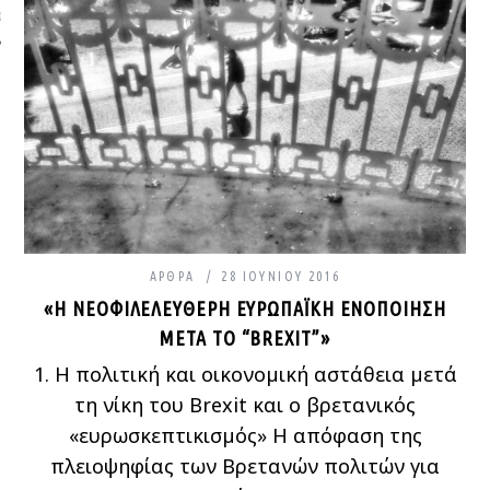
ΩΝΊΑ
ΆΡΘΡΑ
28 ΙΟΥΝΊΟΥ 2016
«Η ΝΕΟΦΙΛΕΛΕΎΘΕΡΗ ΕΥΡΩΠΑΪΚΉ ΕΝΟΠΟΊΗΣΗ
ΜΕΤΆ ΤΟ “BREXIT”»
1. Η πολιτική και οικονομική αστάθεια μετά
τη νίκη του Brexit και ο βρετανικός
«ευρωσκεπτικισμός» H απόφαση της
πλειοψηφίας των Βρετανών πολιτών για