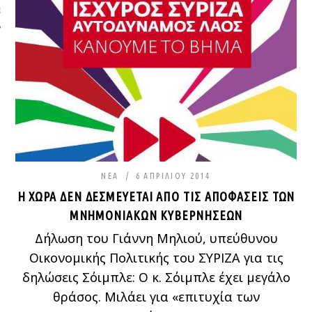
ΩΝΊΑ
ΝΈΑ
6 ΑΠΡΙΛΊΟΥ 2014
Η ΧΏΡΑ ΔΕΝ ΔΕΣΜΕΎΕΤΑΙ ΑΠΌ ΤΙΣ ΑΠΟΦΆΣΕΙΣ ΤΩΝ
ΜΝΗΜΟΝΙΑΚΏΝ ΚΥΒΕΡΝΉΣΕΩΝ
Δήλωση του Γιάννη Μηλιού, υπεύθυνου
Οικονομικής Πολιτικής του ΣΥΡΙΖΑ για τις
δηλώσεις Σόιμπλε: Ο κ. Σόιμπλε έχει μεγάλο
θράσος. Μιλάει για «επιτυχία των