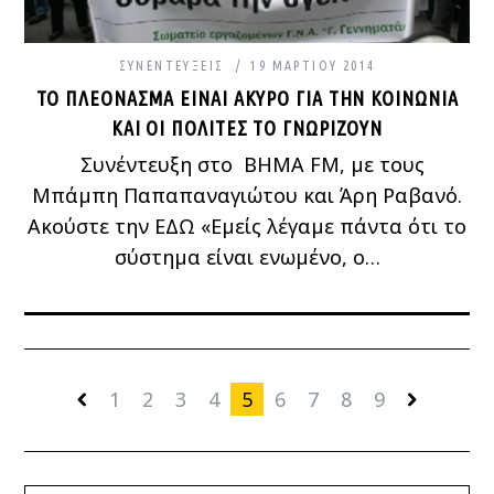
ΣΥΝΕΝΤΕΎΞΕΙΣ
19 ΜΑΡΤΊΟΥ 2014
ΤΟ ΠΛΕΌΝΑΣΜΑ ΕΊΝΑΙ ΆΚΥΡΟ ΓΙΑ ΤΗΝ ΚΟΙΝΩΝΊΑ
ΚΑΙ ΟΙ ΠΟΛΊΤΕΣ ΤΟ ΓΝΩΡΊΖΟΥΝ
Συνέντευξη στο ΒΗΜΑ FM, με τους
Μπάμπη Παπαπαναγιώτου και Άρη Ραβανό.
Ακούστε την ΕΔΩ «Εμείς λέγαμε πάντα ότι το
σύστημα είναι ενωμένο, ο…
1
2
3
4
5
6
7
8
9