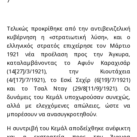
7
Τελικώς προκρίθηκε από την αντιβενιζελική
κυβέρνηση η «στρατιωτική λύση», και ο
ελληνικός στρατός επιχείρησε τον Μάρτιο
1921 νέα προέλαση προς την Άγκυρα,
καταλαμβάνοντας το Αφιόν Καραχισάρ
(14[27]/3/1921), την Κιουτάχεια
(4/[17]/7/1921), το Εσκί Σεχίρ (6[19]/7/1921)
και το Τσαλ Νταγ (29/8[11/9]/1921). Οι
δυνάμεις του Κεμάλ υποχωρούσαν συνεχώς,
αλλά με ελεγχόμενες απώλειες, ώστε να
μπορέσουν να ανασυγκροτηθούν.
Η συντριβή του Κεμάλ αποδείχθηκε ανέφικτη
και η εκστρατεία προς την Άγκυρα