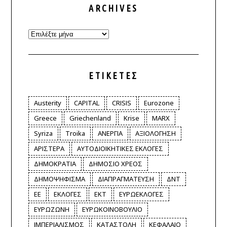
ARCHIVES
Archives
ΕΤΙΚΈΤΕΣ
Austerity
CAPITAL
CRISIS
Eurozone
Greece
Griechenland
Krise
MARX
Syriza
Troika
ΑΝΕΡΓΙΑ
ΑΞΙΟΛΟΓΗΣΗ
ΑΡΙΣΤΕΡΑ
ΑΥΤΟΔΙΟΙΚΗΤΙΚΕΣ ΕΚΛΟΓΕΣ
ΔΗΜΟΚΡΑΤΙΑ
ΔΗΜΟΣΙΟ ΧΡΕΟΣ
ΔΗΜΟΨΗΦΙΣΜΑ
ΔΙΑΠΡΑΓΜΑΤΕΥΣΗ
ΔΝΤ
ΕΕ
ΕΚΛΟΓΕΣ
ΕΚΤ
ΕΥΡΩΕΚΛΟΓΕΣ
ΕΥΡΩΖΩΝΗ
ΕΥΡΩΚΟΙΝΟΒΟΥΛΙΟ
ΙΜΠΕΡΙΑΛΙΣΜΟΣ
ΚΑΤΑΣΤΟΛΗ
ΚΕΦΑΛΑΙΟ