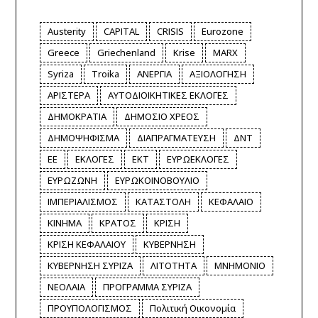
Austerity
CAPITAL
CRISIS
Eurozone
Greece
Griechenland
Krise
MARX
Syriza
Troika
ΑΝΕΡΓΙΑ
ΑΞΙΟΛΟΓΗΣΗ
ΑΡΙΣΤΕΡΑ
ΑΥΤΟΔΙΟΙΚΗΤΙΚΕΣ ΕΚΛΟΓΕΣ
ΔΗΜΟΚΡΑΤΙΑ
ΔΗΜΟΣΙΟ ΧΡΕΟΣ
ΔΗΜΟΨΗΦΙΣΜΑ
ΔΙΑΠΡΑΓΜΑΤΕΥΣΗ
ΔΝΤ
ΕΕ
ΕΚΛΟΓΕΣ
ΕΚΤ
ΕΥΡΩΕΚΛΟΓΕΣ
ΕΥΡΩΖΩΝΗ
ΕΥΡΩΚΟΙΝΟΒΟΥΛΙΟ
ΙΜΠΕΡΙΑΛΙΣΜΟΣ
ΚΑΤΑΣΤΟΛΗ
ΚΕΦΑΛΑΙΟ
ΚΙΝΗΜΑ
ΚΡΑΤΟΣ
ΚΡΙΣΗ
ΚΡΙΣΗ ΚΕΦΑΛΑΙΟΥ
ΚΥΒΕΡΝΗΣΗ
ΚΥΒΕΡΝΗΣΗ ΣΥΡΙΖΑ
ΛΙΤΟΤΗΤΑ
ΜΝΗΜΟΝΙΟ
ΝΕΟΛΑΙΑ
ΠΡΟΓΡΑΜΜΑ ΣΥΡΙΖΑ
ΠΡΟΥΠΟΛΟΓΙΣΜΟΣ
Πολιτική Οικονομία