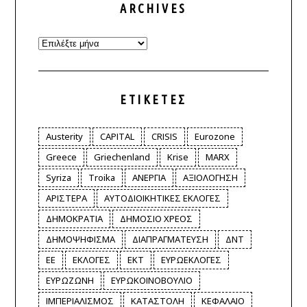
ARCHIVES
Archives
ΕΤΙΚΈΤΕΣ
Austerity
CAPITAL
CRISIS
Eurozone
Greece
Griechenland
Krise
MARX
Syriza
Troika
ΑΝΕΡΓΙΑ
ΑΞΙΟΛΟΓΗΣΗ
ΑΡΙΣΤΕΡΑ
ΑΥΤΟΔΙΟΙΚΗΤΙΚΕΣ ΕΚΛΟΓΕΣ
ΔΗΜΟΚΡΑΤΙΑ
ΔΗΜΟΣΙΟ ΧΡΕΟΣ
ΔΗΜΟΨΗΦΙΣΜΑ
ΔΙΑΠΡΑΓΜΑΤΕΥΣΗ
ΔΝΤ
ΕΕ
ΕΚΛΟΓΕΣ
ΕΚΤ
ΕΥΡΩΕΚΛΟΓΕΣ
ΕΥΡΩΖΩΝΗ
ΕΥΡΩΚΟΙΝΟΒΟΥΛΙΟ
ΙΜΠΕΡΙΑΛΙΣΜΟΣ
ΚΑΤΑΣΤΟΛΗ
ΚΕΦΑΛΑΙΟ