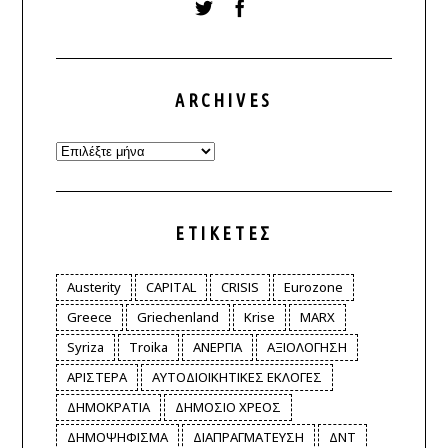
ARCHIVES
Archives
ΕΤΙΚΈΤΕΣ
Austerity
CAPITAL
CRISIS
Eurozone
Greece
Griechenland
Krise
MARX
Syriza
Troika
ΑΝΕΡΓΙΑ
ΑΞΙΟΛΟΓΗΣΗ
ΑΡΙΣΤΕΡΑ
ΑΥΤΟΔΙΟΙΚΗΤΙΚΕΣ ΕΚΛΟΓΕΣ
ΔΗΜΟΚΡΑΤΙΑ
ΔΗΜΟΣΙΟ ΧΡΕΟΣ
ΔΗΜΟΨΗΦΙΣΜΑ
ΔΙΑΠΡΑΓΜΑΤΕΥΣΗ
ΔΝΤ