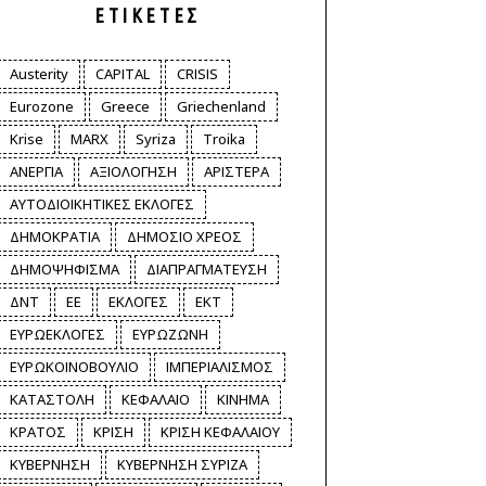
ΕΤΙΚΈΤΕΣ
Austerity
CAPITAL
CRISIS
Eurozone
Greece
Griechenland
Krise
MARX
Syriza
Troika
ΑΝΕΡΓΙΑ
ΑΞΙΟΛΟΓΗΣΗ
ΑΡΙΣΤΕΡΑ
ΑΥΤΟΔΙΟΙΚΗΤΙΚΕΣ ΕΚΛΟΓΕΣ
ΔΗΜΟΚΡΑΤΙΑ
ΔΗΜΟΣΙΟ ΧΡΕΟΣ
ΔΗΜΟΨΗΦΙΣΜΑ
ΔΙΑΠΡΑΓΜΑΤΕΥΣΗ
ΔΝΤ
ΕΕ
ΕΚΛΟΓΕΣ
ΕΚΤ
ΕΥΡΩΕΚΛΟΓΕΣ
ΕΥΡΩΖΩΝΗ
ΕΥΡΩΚΟΙΝΟΒΟΥΛΙΟ
ΙΜΠΕΡΙΑΛΙΣΜΟΣ
ΚΑΤΑΣΤΟΛΗ
ΚΕΦΑΛΑΙΟ
ΚΙΝΗΜΑ
ΚΡΑΤΟΣ
ΚΡΙΣΗ
ΚΡΙΣΗ ΚΕΦΑΛΑΙΟΥ
ΚΥΒΕΡΝΗΣΗ
ΚΥΒΕΡΝΗΣΗ ΣΥΡΙΖΑ