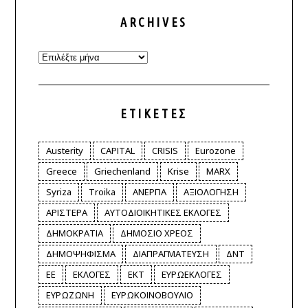
ARCHIVES
Archives
ΕΤΙΚΈΤΕΣ
Austerity
CAPITAL
CRISIS
Eurozone
Greece
Griechenland
Krise
MARX
Syriza
Troika
ΑΝΕΡΓΙΑ
ΑΞΙΟΛΟΓΗΣΗ
ΑΡΙΣΤΕΡΑ
ΑΥΤΟΔΙΟΙΚΗΤΙΚΕΣ ΕΚΛΟΓΕΣ
ΔΗΜΟΚΡΑΤΙΑ
ΔΗΜΟΣΙΟ ΧΡΕΟΣ
ΔΗΜΟΨΗΦΙΣΜΑ
ΔΙΑΠΡΑΓΜΑΤΕΥΣΗ
ΔΝΤ
ΕΕ
ΕΚΛΟΓΕΣ
ΕΚΤ
ΕΥΡΩΕΚΛΟΓΕΣ
ΕΥΡΩΖΩΝΗ
ΕΥΡΩΚΟΙΝΟΒΟΥΛΙΟ