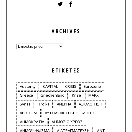
ARCHIVES
Archives
ΕΤΙΚΈΤΕΣ
Austerity
CAPITAL
CRISIS
Eurozone
Greece
Griechenland
Krise
MARX
Syriza
Troika
ΑΝΕΡΓΙΑ
ΑΞΙΟΛΟΓΗΣΗ
ΑΡΙΣΤΕΡΑ
ΑΥΤΟΔΙΟΙΚΗΤΙΚΕΣ ΕΚΛΟΓΕΣ
ΔΗΜΟΚΡΑΤΙΑ
ΔΗΜΟΣΙΟ ΧΡΕΟΣ
ΔΗΜΟΨΗΦΙΣΜΑ
ΔΙΑΠΡΑΓΜΑΤΕΥΣΗ
ΔΝΤ