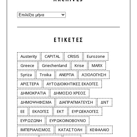
Archives
ΕΤΙΚΈΤΕΣ
Austerity
CAPITAL
CRISIS
Eurozone
Greece
Griechenland
Krise
MARX
Syriza
Troika
ΑΝΕΡΓΙΑ
ΑΞΙΟΛΟΓΗΣΗ
ΑΡΙΣΤΕΡΑ
ΑΥΤΟΔΙΟΙΚΗΤΙΚΕΣ ΕΚΛΟΓΕΣ
ΔΗΜΟΚΡΑΤΙΑ
ΔΗΜΟΣΙΟ ΧΡΕΟΣ
ΔΗΜΟΨΗΦΙΣΜΑ
ΔΙΑΠΡΑΓΜΑΤΕΥΣΗ
ΔΝΤ
ΕΕ
ΕΚΛΟΓΕΣ
ΕΚΤ
ΕΥΡΩΕΚΛΟΓΕΣ
ΕΥΡΩΖΩΝΗ
ΕΥΡΩΚΟΙΝΟΒΟΥΛΙΟ
ΙΜΠΕΡΙΑΛΙΣΜΟΣ
ΚΑΤΑΣΤΟΛΗ
ΚΕΦΑΛΑΙΟ