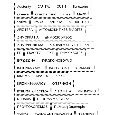
Austerity
CAPITAL
CRISIS
Eurozone
Greece
Griechenland
Krise
MARX
Syriza
Troika
ΑΝΕΡΓΙΑ
ΑΞΙΟΛΟΓΗΣΗ
ΑΡΙΣΤΕΡΑ
ΑΥΤΟΔΙΟΙΚΗΤΙΚΕΣ ΕΚΛΟΓΕΣ
ΔΗΜΟΚΡΑΤΙΑ
ΔΗΜΟΣΙΟ ΧΡΕΟΣ
ΔΗΜΟΨΗΦΙΣΜΑ
ΔΙΑΠΡΑΓΜΑΤΕΥΣΗ
ΔΝΤ
ΕΕ
ΕΚΛΟΓΕΣ
ΕΚΤ
ΕΥΡΩΕΚΛΟΓΕΣ
ΕΥΡΩΖΩΝΗ
ΕΥΡΩΚΟΙΝΟΒΟΥΛΙΟ
ΙΜΠΕΡΙΑΛΙΣΜΟΣ
ΚΑΤΑΣΤΟΛΗ
ΚΕΦΑΛΑΙΟ
ΚΙΝΗΜΑ
ΚΡΑΤΟΣ
ΚΡΙΣΗ
ΚΡΙΣΗ ΚΕΦΑΛΑΙΟΥ
ΚΥΒΕΡΝΗΣΗ
ΚΥΒΕΡΝΗΣΗ ΣΥΡΙΖΑ
ΛΙΤΟΤΗΤΑ
ΜΝΗΜΟΝΙΟ
ΝΕΟΛΑΙΑ
ΠΡΟΓΡΑΜΜΑ ΣΥΡΙΖΑ
ΠΡΟΥΠΟΛΟΓΙΣΜΟΣ
Πολιτική Οικονομία
ΣΥΡΙΖΑ
ΤΑΞΙΚΗ ΑΝΤΙΠΑΡΑΘΕΣΗ
ΤΡΑΠΕΖΕΣ