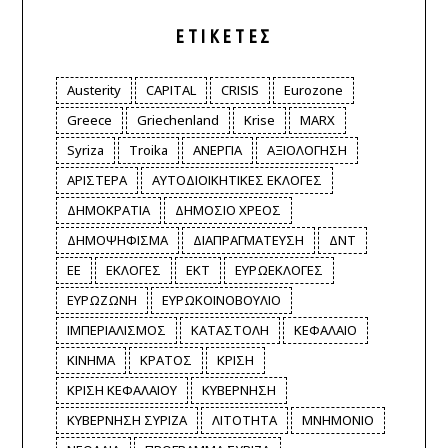
ΕΤΙΚΈΤΕΣ
Austerity
CAPITAL
CRISIS
Eurozone
Greece
Griechenland
Krise
MARX
Syriza
Troika
ΑΝΕΡΓΙΑ
ΑΞΙΟΛΟΓΗΣΗ
ΑΡΙΣΤΕΡΑ
ΑΥΤΟΔΙΟΙΚΗΤΙΚΕΣ ΕΚΛΟΓΕΣ
ΔΗΜΟΚΡΑΤΙΑ
ΔΗΜΟΣΙΟ ΧΡΕΟΣ
ΔΗΜΟΨΗΦΙΣΜΑ
ΔΙΑΠΡΑΓΜΑΤΕΥΣΗ
ΔΝΤ
ΕΕ
ΕΚΛΟΓΕΣ
ΕΚΤ
ΕΥΡΩΕΚΛΟΓΕΣ
ΕΥΡΩΖΩΝΗ
ΕΥΡΩΚΟΙΝΟΒΟΥΛΙΟ
ΙΜΠΕΡΙΑΛΙΣΜΟΣ
ΚΑΤΑΣΤΟΛΗ
ΚΕΦΑΛΑΙΟ
ΚΙΝΗΜΑ
ΚΡΑΤΟΣ
ΚΡΙΣΗ
ΚΡΙΣΗ ΚΕΦΑΛΑΙΟΥ
ΚΥΒΕΡΝΗΣΗ
ΚΥΒΕΡΝΗΣΗ ΣΥΡΙΖΑ
ΛΙΤΟΤΗΤΑ
ΜΝΗΜΟΝΙΟ