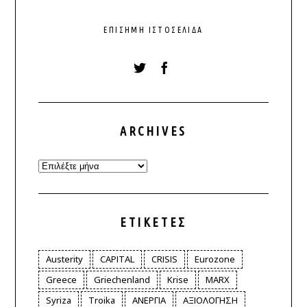
ΕΠΊΣΗΜΗ ΙΣΤΟΣΕΛΊΔΑ
ARCHIVES
Archives
ΕΤΙΚΈΤΕΣ
Austerity
CAPITAL
CRISIS
Eurozone
Greece
Griechenland
Krise
MARX
Syriza
Troika
ΑΝΕΡΓΙΑ
ΑΞΙΟΛΟΓΗΣΗ