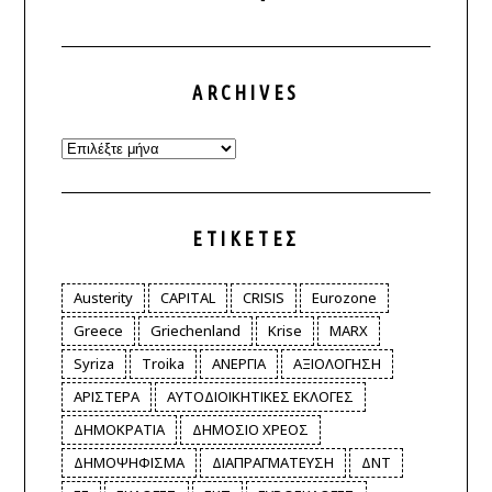
ARCHIVES
Archives
ΕΤΙΚΈΤΕΣ
Austerity
CAPITAL
CRISIS
Eurozone
Greece
Griechenland
Krise
MARX
Syriza
Troika
ΑΝΕΡΓΙΑ
ΑΞΙΟΛΟΓΗΣΗ
ΑΡΙΣΤΕΡΑ
ΑΥΤΟΔΙΟΙΚΗΤΙΚΕΣ ΕΚΛΟΓΕΣ
ΔΗΜΟΚΡΑΤΙΑ
ΔΗΜΟΣΙΟ ΧΡΕΟΣ
ΔΗΜΟΨΗΦΙΣΜΑ
ΔΙΑΠΡΑΓΜΑΤΕΥΣΗ
ΔΝΤ