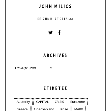
JOHN MILIOS
ΕΠΊΣΗΜΗ ΙΣΤΟΣΕΛΊΔΑ
ARCHIVES
Archives
ΕΤΙΚΈΤΕΣ
Austerity
CAPITAL
CRISIS
Eurozone
Greece
Griechenland
Krise
MARX