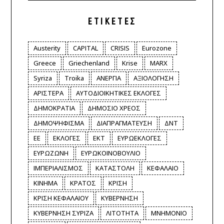
ΕΤΙΚΈΤΕΣ
Austerity
CAPITAL
CRISIS
Eurozone
Greece
Griechenland
Krise
MARX
Syriza
Troika
ΑΝΕΡΓΙΑ
ΑΞΙΟΛΟΓΗΣΗ
ΑΡΙΣΤΕΡΑ
ΑΥΤΟΔΙΟΙΚΗΤΙΚΕΣ ΕΚΛΟΓΕΣ
ΔΗΜΟΚΡΑΤΙΑ
ΔΗΜΟΣΙΟ ΧΡΕΟΣ
ΔΗΜΟΨΗΦΙΣΜΑ
ΔΙΑΠΡΑΓΜΑΤΕΥΣΗ
ΔΝΤ
ΕΕ
ΕΚΛΟΓΕΣ
ΕΚΤ
ΕΥΡΩΕΚΛΟΓΕΣ
ΕΥΡΩΖΩΝΗ
ΕΥΡΩΚΟΙΝΟΒΟΥΛΙΟ
ΙΜΠΕΡΙΑΛΙΣΜΟΣ
ΚΑΤΑΣΤΟΛΗ
ΚΕΦΑΛΑΙΟ
ΚΙΝΗΜΑ
ΚΡΑΤΟΣ
ΚΡΙΣΗ
ΚΡΙΣΗ ΚΕΦΑΛΑΙΟΥ
ΚΥΒΕΡΝΗΣΗ
ΚΥΒΕΡΝΗΣΗ ΣΥΡΙΖΑ
ΛΙΤΟΤΗΤΑ
ΜΝΗΜΟΝΙΟ