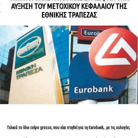
ΑΎΞΗΣΗ ΤΟΥ ΜΕΤΟΧΙΚΟΎ ΚΕΦΑΛΑΊΟΥ ΤΗΣ
ΩΝΊΑ
ΕΘΝΙΚΉΣ ΤΡΆΠΕΖΑΣ
Τελικά το ίδιο colpo grosso, που είχε στηθεί για τη Eurobank, με τις ευλογίες