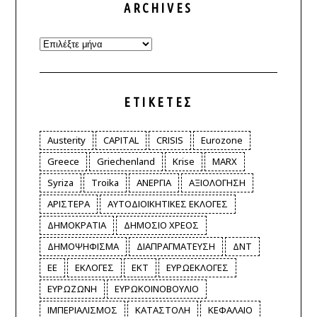
ARCHIVES
Archives
ΕΤΙΚΈΤΕΣ
Austerity
CAPITAL
CRISIS
Eurozone
Greece
Griechenland
Krise
MARX
Syriza
Troika
ΑΝΕΡΓΙΑ
ΑΞΙΟΛΟΓΗΣΗ
ΑΡΙΣΤΕΡΑ
ΑΥΤΟΔΙΟΙΚΗΤΙΚΕΣ ΕΚΛΟΓΕΣ
ΔΗΜΟΚΡΑΤΙΑ
ΔΗΜΟΣΙΟ ΧΡΕΟΣ
ΔΗΜΟΨΗΦΙΣΜΑ
ΔΙΑΠΡΑΓΜΑΤΕΥΣΗ
ΔΝΤ
ΕΕ
ΕΚΛΟΓΕΣ
ΕΚΤ
ΕΥΡΩΕΚΛΟΓΕΣ
ΕΥΡΩΖΩΝΗ
ΕΥΡΩΚΟΙΝΟΒΟΥΛΙΟ
ΙΜΠΕΡΙΑΛΙΣΜΟΣ
ΚΑΤΑΣΤΟΛΗ
ΚΕΦΑΛΑΙΟ