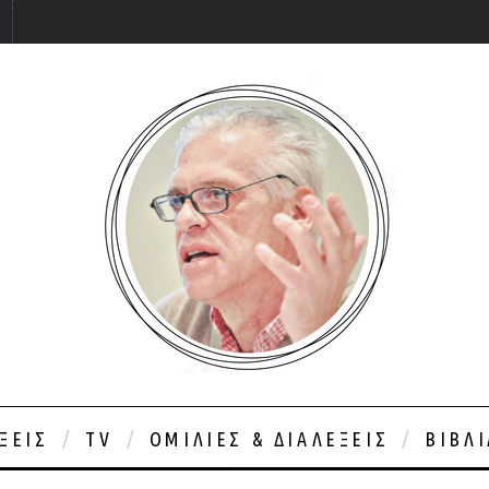
ΞΕΙΣ
TV
ΟΜΙΛΊΕΣ & ΔΙΑΛΈΞΕΙΣ
ΒΙΒΛ