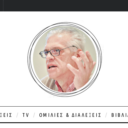
ΞΕΙΣ
TV
ΟΜΙΛΊΕΣ & ΔΙΑΛΈΞΕΙΣ
ΒΙΒΛ