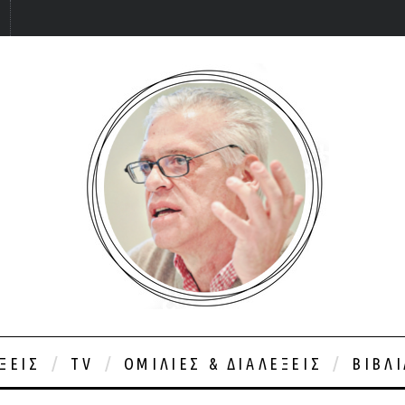
ΞΕΙΣ
TV
ΟΜΙΛΊΕΣ & ΔΙΑΛΈΞΕΙΣ
ΒΙΒΛ