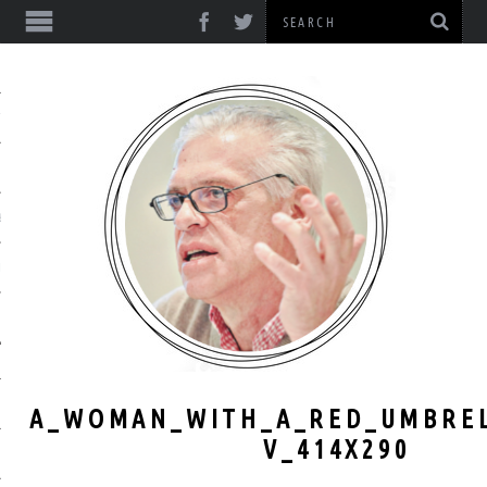
ΎΞΕΙΣ
& ΔΙΑΛΈΞΕΙΣ
& ΜΕΛΈΤΕΣ
A_WOMAN_WITH_A_RED_UMBREL
V_414X290
ΙΚΌ