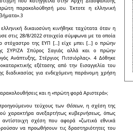
στιγμή που κατήγγειλα στην Αρχή Διασφάλισης
πρώτη παρακολούθησή μου. Έκτοτε η ελληνική
 βήματα».
3
 ελληνική δικαιοσύνη κινήθηκε ταχύτατα όταν η
σε στις 28/8/2022 στοιχεία σύμφωνα με τα οποία
το στόχαστρο της ΕΥΠ […] είχε μπει […] ο πρώην
σης ΣΥΡΙΖΑ Σπύρος Σαγιάς αλλά και ο πρώην
γός Ανάπτυξης, Στέργιος Πιτσιόρλας».
4
Δόθηκε
οκαταρκτικής εξέτασης από την Εισαγγελία του
ης διαδικασίας για ενδεχόμενη παράνομη χρήση
παρακολουθήσεις και η «πρώτη φορά Αριστερά»;
 προηγούμενου τεύχους των
Θέσεων
, η σχέση της
ικού χαρακτήρα ανεξαρτήτως κυβερνήσεως, όπως
ε αντίστοιχη σχέση που αφορά «ζωτικά εθνικά
ρούσαν να προωθήσουν τις δραστηριότητες του