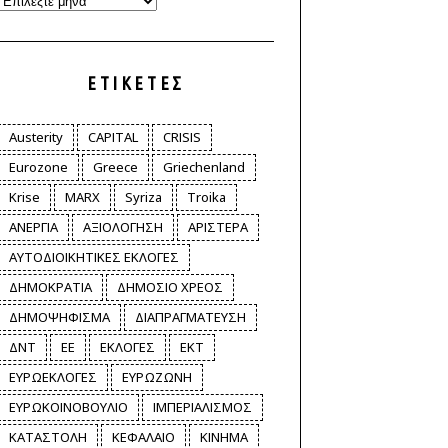
Archives
ΕΤΙΚΈΤΕΣ
Austerity
CAPITAL
CRISIS
Eurozone
Greece
Griechenland
Krise
MARX
Syriza
Troika
ΑΝΕΡΓΙΑ
ΑΞΙΟΛΟΓΗΣΗ
ΑΡΙΣΤΕΡΑ
ΑΥΤΟΔΙΟΙΚΗΤΙΚΕΣ ΕΚΛΟΓΕΣ
ΔΗΜΟΚΡΑΤΙΑ
ΔΗΜΟΣΙΟ ΧΡΕΟΣ
ΔΗΜΟΨΗΦΙΣΜΑ
ΔΙΑΠΡΑΓΜΑΤΕΥΣΗ
ΔΝΤ
ΕΕ
ΕΚΛΟΓΕΣ
ΕΚΤ
ΕΥΡΩΕΚΛΟΓΕΣ
ΕΥΡΩΖΩΝΗ
ΕΥΡΩΚΟΙΝΟΒΟΥΛΙΟ
ΙΜΠΕΡΙΑΛΙΣΜΟΣ
ΚΑΤΑΣΤΟΛΗ
ΚΕΦΑΛΑΙΟ
ΚΙΝΗΜΑ