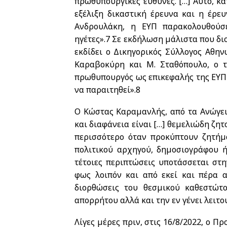
πρωθυπουργικές ευθύνες. […] Αυτό, κα
εξέλιξη δικαστική έρευνα και η έρε
Ανδρουλάκη, η ΕΥΠ παρακολουθούσε
ηγέτες».
7
Σε εκδήλωση μάλιστα που διο
εκδίδει ο Δικηγορικός Σύλλογος Αθηνών
Καραβοκύρη και Μ. Σταθόπουλο, ο τ
πρωθυπουργός ως επικεφαλής της ΕΥΠ έ
να παραιτηθεί».
8
Ο Κώστας Καραμανλής, από τα Ανώγεια
και διαφάνεια είναι […] θεμελιώδη ζη
περισσότερο όταν προκύπτουν ζητή
πολιτικού αρχηγού, δημοσιογράφου ή
τέτοιες περιπτώσεις υποτάσσεται στ
φως λοιπόν και από εκεί και πέρα α
διορθώσεις του θεσμικού καθεστώτ
απορρήτου αλλά και την εν γένει λειτ
Λίγες μέρες πριν, στις 16/8/2022, ο 