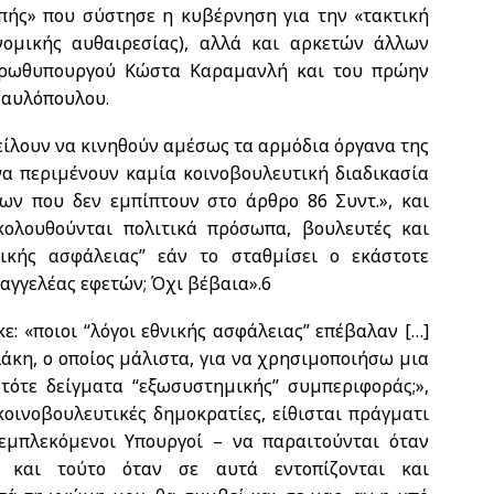
πής» που σύστησε η κυβέρνηση για την «τακτική
ομικής αυθαιρεσίας), αλλά και αρκετών άλλων
πρωθυπουργού Κώστα Καραμανλή και του πρώην
Παυλόπουλου.
είλουν να κινηθούν αμέσως τα αρμόδια όργανα της
να περιμένουν καμία κοινοβουλευτική διαδικασία
ν που δεν εμπίπτουν στο άρθρο 86 Συντ.», και
ολουθούνται πολιτικά πρόσωπα, βουλευτές και
ικής ασφάλειας” εάν το σταθμίσει ο εκάστοτε
σαγγελέας εφετών; Όχι βέβαια».
6
: «ποιοι “λόγοι εθνικής ασφάλειας” επέβαλαν […]
άκη, ο οποίος μάλιστα, για να χρησιμοποιήσω μια
 τότε δείγματα “εξωσυστημικής” συμπεριφοράς;»,
κοινοβουλευτικές δημοκρατίες, είθισται πράγματι
εμπλεκόμενοι Υπουργοί – να παραιτούνται όταν
· και τούτο όταν σε αυτά εντοπίζονται και