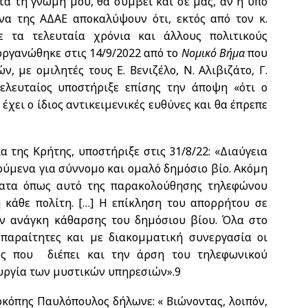
τά τη γνώμη μου, θα συμβεί και σε μας, αν η υπό
υνα της ΑΔΑΕ αποκαλύψουν ότι, εκτός από τον κ.
 τα τελευταία χρόνια και άλλους πολιτικούς
ργανώθηκε στις 14/9/2022 από το
Νομικό Βήμα
που
, με ομιλητές τους Ε. Βενιζέλο, Ν. Αλιβιζάτο, Γ.
ελευταίος υποστήριξε επίσης την άποψη «ότι ο
χει ο ίδιος αντικειμενικές ευθύνες και θα έπρεπε
 της Κρήτης, υποστήριξε στις 31/8/22: «Διαύγεια
τούμενα για σύννομο και ομαλό δημόσιο βίο. Ακόμη
ματα όπως αυτό της παρακολούθησης τηλεφώνου
 κάθε πολίτη. […] Η επίκληση του απορρήτου σε
ην ανάγκη κάθαρσης του δημόσιου βίου. Όλα στο
παραίτητες και με διακομματική συνεργασία οι
ος που διέπει και την άρση του τηλεφωνικού
ουργία των μυστικών υπηρεσιών».
9
Προκόπης Παυλόπουλος δήλωνε: «
Βιώνοντας, λοιπόν,