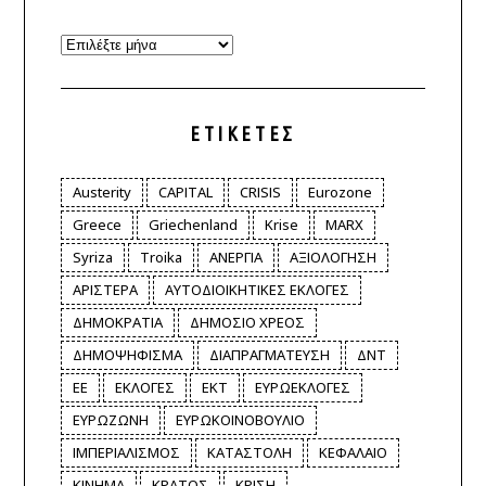
Archives
ΕΤΙΚΈΤΕΣ
Austerity
CAPITAL
CRISIS
Eurozone
Greece
Griechenland
Krise
MARX
Syriza
Troika
ΑΝΕΡΓΙΑ
ΑΞΙΟΛΟΓΗΣΗ
ΑΡΙΣΤΕΡΑ
ΑΥΤΟΔΙΟΙΚΗΤΙΚΕΣ ΕΚΛΟΓΕΣ
ΔΗΜΟΚΡΑΤΙΑ
ΔΗΜΟΣΙΟ ΧΡΕΟΣ
ΔΗΜΟΨΗΦΙΣΜΑ
ΔΙΑΠΡΑΓΜΑΤΕΥΣΗ
ΔΝΤ
ΕΕ
ΕΚΛΟΓΕΣ
ΕΚΤ
ΕΥΡΩΕΚΛΟΓΕΣ
ΕΥΡΩΖΩΝΗ
ΕΥΡΩΚΟΙΝΟΒΟΥΛΙΟ
ΙΜΠΕΡΙΑΛΙΣΜΟΣ
ΚΑΤΑΣΤΟΛΗ
ΚΕΦΑΛΑΙΟ
ΚΙΝΗΜΑ
ΚΡΑΤΟΣ
ΚΡΙΣΗ