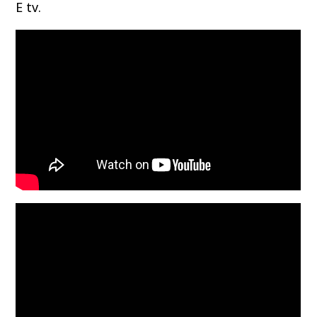
Ε tv.