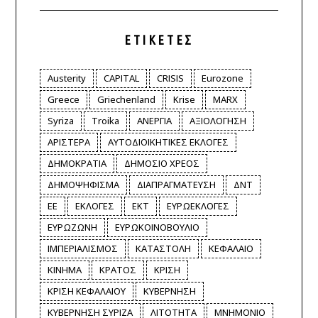
ΕΤΙΚΈΤΕΣ
Austerity
CAPITAL
CRISIS
Eurozone
Greece
Griechenland
Krise
MARX
Syriza
Troika
ΑΝΕΡΓΙΑ
ΑΞΙΟΛΟΓΗΣΗ
ΑΡΙΣΤΕΡΑ
ΑΥΤΟΔΙΟΙΚΗΤΙΚΕΣ ΕΚΛΟΓΕΣ
ΔΗΜΟΚΡΑΤΙΑ
ΔΗΜΟΣΙΟ ΧΡΕΟΣ
ΔΗΜΟΨΗΦΙΣΜΑ
ΔΙΑΠΡΑΓΜΑΤΕΥΣΗ
ΔΝΤ
ΕΕ
ΕΚΛΟΓΕΣ
ΕΚΤ
ΕΥΡΩΕΚΛΟΓΕΣ
ΕΥΡΩΖΩΝΗ
ΕΥΡΩΚΟΙΝΟΒΟΥΛΙΟ
ΙΜΠΕΡΙΑΛΙΣΜΟΣ
ΚΑΤΑΣΤΟΛΗ
ΚΕΦΑΛΑΙΟ
ΚΙΝΗΜΑ
ΚΡΑΤΟΣ
ΚΡΙΣΗ
ΚΡΙΣΗ ΚΕΦΑΛΑΙΟΥ
ΚΥΒΕΡΝΗΣΗ
ΚΥΒΕΡΝΗΣΗ ΣΥΡΙΖΑ
ΛΙΤΟΤΗΤΑ
ΜΝΗΜΟΝΙΟ