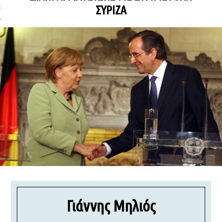
ΣΥΡΙΖΑ
ΩΝΊΑ
Γιάννης Μηλιός