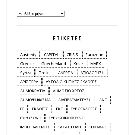
Archives
ΕΤΙΚΈΤΕΣ
Austerity
CAPITAL
CRISIS
Eurozone
Greece
Griechenland
Krise
MARX
Syriza
Troika
ΑΝΕΡΓΙΑ
ΑΞΙΟΛΟΓΗΣΗ
ΑΡΙΣΤΕΡΑ
ΑΥΤΟΔΙΟΙΚΗΤΙΚΕΣ ΕΚΛΟΓΕΣ
ΔΗΜΟΚΡΑΤΙΑ
ΔΗΜΟΣΙΟ ΧΡΕΟΣ
ΔΗΜΟΨΗΦΙΣΜΑ
ΔΙΑΠΡΑΓΜΑΤΕΥΣΗ
ΔΝΤ
ΕΕ
ΕΚΛΟΓΕΣ
ΕΚΤ
ΕΥΡΩΕΚΛΟΓΕΣ
ΕΥΡΩΖΩΝΗ
ΕΥΡΩΚΟΙΝΟΒΟΥΛΙΟ
ΙΜΠΕΡΙΑΛΙΣΜΟΣ
ΚΑΤΑΣΤΟΛΗ
ΚΕΦΑΛΑΙΟ